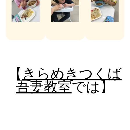
【
きらめきつくば
吾妻教室
では】