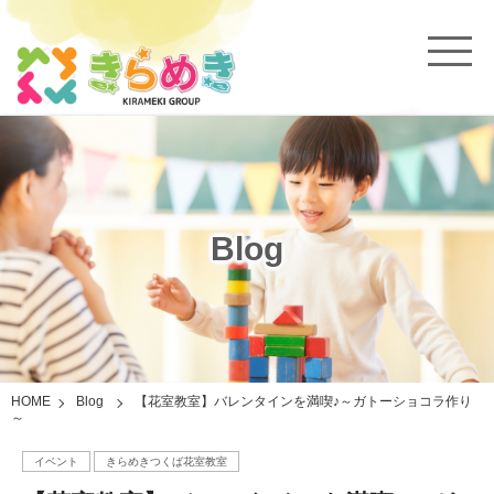
Blog
HOME
Blog
【花室教室】バレンタインを満喫♪～ガトーショコラ作り
～
イベント
きらめきつくば花室教室